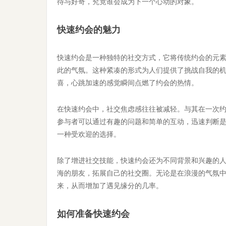
待与好奇，究竟谁会成为下一个心动的对象。
快速约会的魅力
快速约会是一种独特的社交方式，它将传统约会的元
此的气氛。这种紧凑的形式为人们提供了挑战自我的
喜，心跳加速的感觉瞬间点燃了约会的热情。
在快速约会中，社交焦虑感往往被减轻。与其在一次
参与者可以通过有趣的问题和简单的互动，迅速判断
一种受欢迎的选择。
除了增进社交技能，快速约会还为不同背景和兴趣的
海的朋友，拓展自己的社交圈。无论是在浪漫的气氛
来，从而增加了遇见缘分的几率。
如何准备快速约会