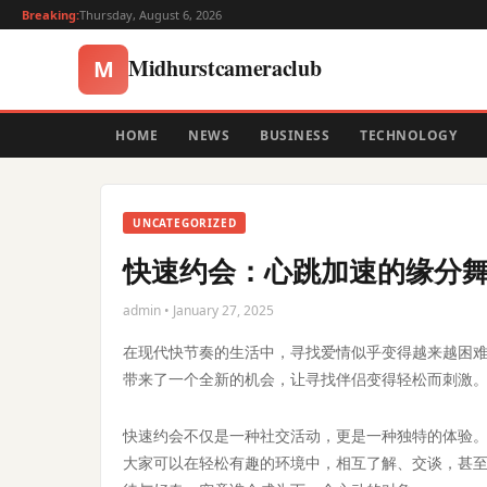
Breaking:
Thursday, August 6, 2026
Midhurstcameraclub
M
HOME
NEWS
BUSINESS
TECHNOLOGY
UNCATEGORIZED
快速约会：心跳加速的缘分
admin • January 27, 2025
在现代快节奏的生活中，寻找爱情似乎变得越来越困
带来了一个全新的机会，让寻找伴侣变得轻松而刺激
快速约会不仅是一种社交活动，更是一种独特的体验
大家可以在轻松有趣的环境中，相互了解、交谈，甚