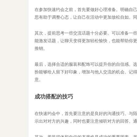
在参加快速约会之前，首先要做好心理准备。明确自
思有助于调整心态，让自己在活动中更加放松自如。
其次，提前思考一些交流话题十分必要。可以准备一
能激发话题，让聊天变得更加轻松愉快，也能帮助你
推销。
最后，选择合适的服装和配饰可以提升你的自信感。
扮能够给人留下好印象，增加与他人交流的机会。记
意。
成功搭配的技巧
在快速约会中，首先要注意的是良好的沟通技巧。与
示出对对方的兴趣，同时也要注意倾听对方的回答。
其次，着装得体和自信的态度也是成功的重要因素。