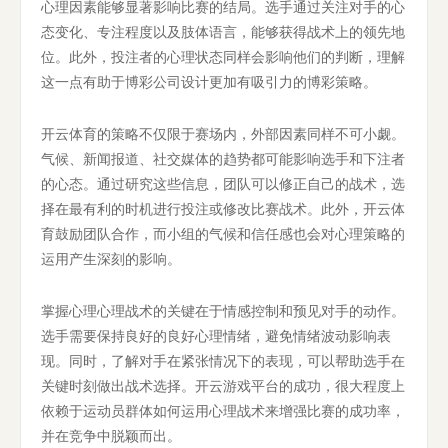
心理因素能够显著影响比赛的结局。选手通过关注对手的心
态变化、专注程度以及肢体语言，能够获得战术上的领先地
位。此外，投注者的心理状态同样会影响他们的判断，理解
这一点有助于博彩公司设计更加有吸引力的博彩策略。
开云体育的策略不仅限于赛场内，外部因素同样不可小觑。
气候、新闻报道、社交媒体的趋势都可能影响选手和下注者
的心态。通过研究这些信息，团队可以修正自己的战术，选
择在最有利的时机进行投注或修改比赛战术。此外，开云体
育鼓励团队合作，而小组的气候和信任感也会对心理策略的
运用产生深刻的影响。
掌握心理心理战术的关键在于情感控制和预见对手的动作。
选手需要保持良好的良好心理情绪，避免情绪波动影响表
现。同时，了解对手在紧张情况下的表现，可以帮助选手在
关键时刻做出战术选择。开云游戏平台的成功，很大程度上
依赖于运动员群体如何运用心理战术来增强比赛的成功率，
并在竞争中脱颖而出。