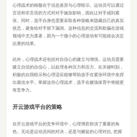
心理战术的精髓在于信息差异与心理暗示。运动员可以通过
言语和非言语的方式对对手施加影响，因此让对手感到紧
张。同时，选手自身也需要采取各种策略来隐藏自己的真实
状态，避免给对手留下漏洞。这种信息的交流和欺骗在游戏
领域中尤为显著，因为一个微小的心理波动有可能就会决定
比赛的结果。
此外，心理战术还包括对自信心的建立与增强。运动员需要
建立自信的自信心，以处理各种压力和压力。在关键时刻，
积极的自我暗示和心理适应能够帮助选手在紧张环境中发挥
出最佳水平。掌握这些心理战术，选手在赌场体育中将能更
有竞争力。
开云游戏平台的策略
在开云游戏平台的竞争环境中，心理博弈扮演了重要的角
色。无论是运动员间的对决，还是与赌徒的心理对抗, 把握