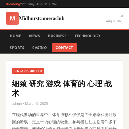
Breaking:
Saturday, August 8, 2026
Sat
Midhurstcameraclub
M
Aug 8, 2026
HOME
NEWS
BUSINESS
TECHNOLOGY
SPORTS
CASINO
CONTACT
UNCATEGORIZED
细致 研究 游戏 体育的 心理 战
术
admin • March 9, 2025
在现代赌场的世界中，体育博彩不仅仅是关于赔率和统计数
据的游戏，更是一场心理的较量。参与者往往面临着许多不
确定因素，赌博的决策在很大程度上受制于心理状态和情绪