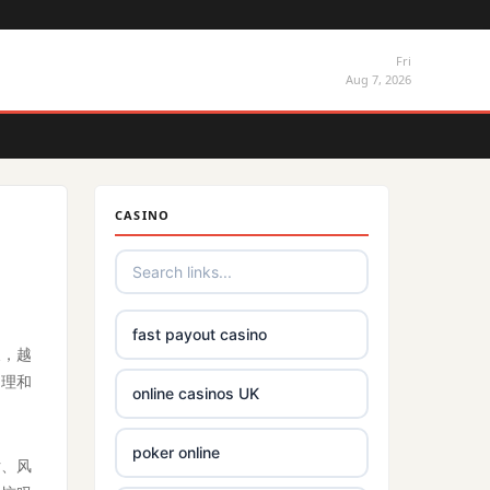
Fri
Aug 7, 2026
CASINO
fast payout casino
及，越
处理和
online casinos UK
poker online
片、风