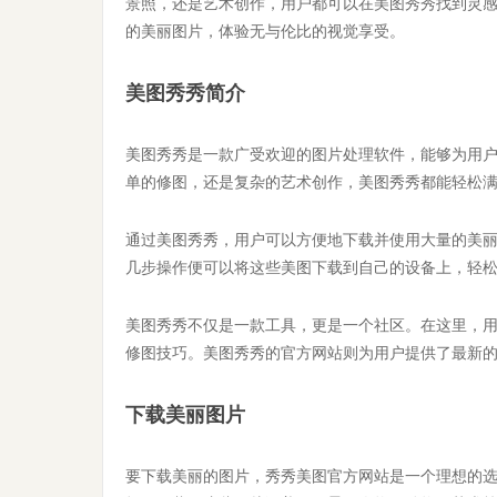
景照，还是艺术创作，用户都可以在美图秀秀找到灵
的美丽图片，体验无与伦比的视觉享受。
美图秀秀简介
美图秀秀是一款广受欢迎的图片处理软件，能够为用
单的修图，还是复杂的艺术创作，美图秀秀都能轻松
通过美图秀秀，用户可以方便地下载并使用大量的美
几步操作便可以将这些美图下载到自己的设备上，轻
美图秀秀不仅是一款工具，更是一个社区。在这里，
修图技巧。美图秀秀的官方网站则为用户提供了最新
下载美丽图片
要下载美丽的图片，秀秀美图官方网站是一个理想的