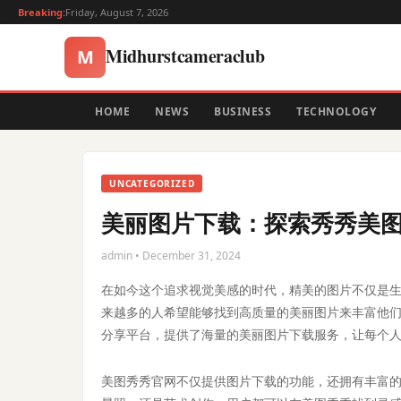
Breaking:
Friday, August 7, 2026
Midhurstcameraclub
M
HOME
NEWS
BUSINESS
TECHNOLOGY
UNCATEGORIZED
美丽图片下载：探索秀秀美
admin • December 31, 2024
在如今这个追求视觉美感的时代，精美的图片不仅是
来越多的人希望能够找到高质量的美丽图片来丰富他
分享平台，提供了海量的美丽图片下载服务，让每个
美图秀秀官网不仅提供图片下载的功能，还拥有丰富