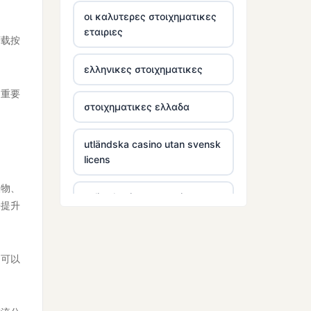
£5 minimum deposit casino
οι καλυτερες στοιχηματικες
εταιριες
下载按
non UK license casinos
ελληνικες στοιχηματικες
best Irish online casino
的重要
στοιχηματικες ελλαδα
789win 9
utländska casino utan svensk
Crypto
licens
人物、
utländska casino
online kasino za pravi novac
来提升
Hrvatska
svensk casino
bästa casino utan svensk
户可以
casino utan svensk licens
licens
casino utan spelpaus
bästa casino utan svensk