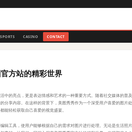
SPORTS
CASINO
CONTACT
图官方站的精彩世界
生活中的亮点，更是表达情感和艺术的一种重要方式。随着社交媒体的普
们的分享内容。在这样的背景下，美图秀秀作为一个深受用户喜爱的图片
人都能轻松获取自己喜爱的视觉盛宴。
的编辑工具，使用户能够根据自己的需求对图片进行处理。无论是生活照