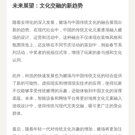
未来展望：文化交融的新趋势
随着全球化的深入发展，赌场与中国传统文化的融合展现出
新的趋势。在现代社会中，中国的传统文化元素逐渐融入赌
场的设计、运营和活动中。这种融合不仅体现在装饰风格和
氛围营造上，还反映在不同节庆活动的策划中，例如春节系
列活动，中奖者的祝福仪式等，增强了玩家的参与感和文化
认同。
此外，科技的快速发展也为赌场与中国传统文化的结合提供
了新的可能性。虚拟现实和增强现实技术的应用，使得玩家
不仅能够享受传统赌博的乐趣，还能体验到中国文化的深厚
底蕴。未来，智能设备和网络平台将更好地将文化元素融入
游戏设计中，使得传统与现代完美交融，吸引更广泛的受众
群体。
最后，随着年轻一代对传统文化兴趣的增加，赌场将更加注