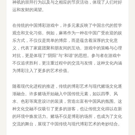
神祇的崇拜行为以及与之相应的节庆活动，体现了人们对好
运和发财的渴望。
在传统的中国博彩游戏中，许多元素反映了中国古代的哲学
观念和文化习俗。例如，麻将作为一种在中国广受欢迎的娱
乐方式，不仅仅是简单的博弈，而是蕴含着深厚的文化意
义，代表了家庭团聚和朋友间的互动。游戏中的策略与心理
对抗，更是体现了“阴阳”与“和谐”的思想。参与者在游戏中
不仅追求胜利，更注重过程中的交流与友情，这种文化内涵
为博彩注入了更多的艺术价值。
随着现代化进程的推进，传统的博彩艺术与现代赌场文化逐
渐融合。许多赌场开始融入中国传统元素，如以四季、风
水、色彩等寓意设计的装潢，营造出富有中国风的氛围。这
种文化交融不仅吸引了更多的游客，也让传统文化得以在新
的环境中焕发活力。赌场不仅是博彩的场所，也成为了文化
交流的舞台，展现了中国传统与现代博彩艺术的奇妙结合。