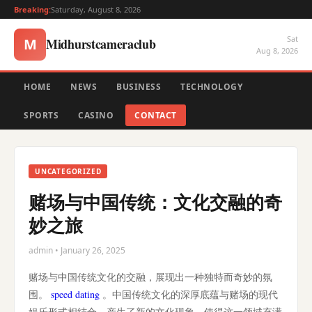
Breaking:
Saturday, August 8, 2026
Sat
Midhurstcameraclub
M
Aug 8, 2026
HOME
NEWS
BUSINESS
TECHNOLOGY
SPORTS
CASINO
CONTACT
UNCATEGORIZED
赌场与中国传统：文化交融的奇
妙之旅
admin • January 26, 2025
赌场与中国传统文化的交融，展现出一种独特而奇妙的氛
围。
speed dating
。中国传统文化的深厚底蕴与赌场的现代
娱乐形式相结合，产生了新的文化现象，使得这一领域充满