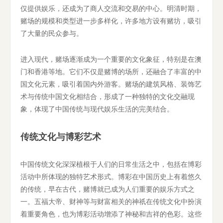
仅提供娱乐，还成为了商人交流和交易的中心。明清时期，
赌场的规模和类型进一步多样化，许多地方设有赌坊，吸引
了大量的民众参与。
进入现代，赌场逐渐成为一个重要的文化象征，特别是在澳
门和香港等地。它们不仅是赌博的场所，还融合了丰富的中
国文化元素，吸引着国内外游客。赌场的建筑风格、装饰艺
术与传统中国文化相结合，形成了一种独特的文化交融现
象，体现了中国传统与现代娱乐生活的完美结合。
传统文化与博彩艺术
中国传统文化深深植根于人们的日常生活之中，包括在博彩
活动中所体现的独特艺术形式。博彩在中国历史上有着悠久
的传统，早在古代，赌博就已成为人们重要的娱乐方式之
一。五福大帝、财神等与财富相关的神祇在传统文化中扮演
着重要角色，也为博彩活动增添了神秘和吉祥的色彩。这些