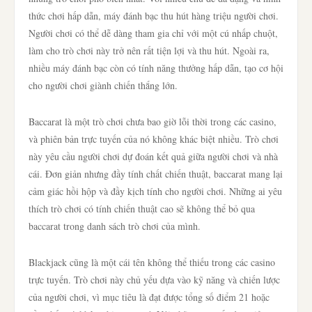
thức chơi hấp dẫn, máy đánh bạc thu hút hàng triệu người chơi.
Người chơi có thể dễ dàng tham gia chỉ với một cú nhấp chuột,
làm cho trò chơi này trở nên rất tiện lợi và thu hút. Ngoài ra,
nhiều máy đánh bạc còn có tính năng thưởng hấp dẫn, tạo cơ hội
cho người chơi giành chiến thắng lớn.
Baccarat là một trò chơi chưa bao giờ lỗi thời trong các casino,
và phiên bản trực tuyến của nó không khác biệt nhiều. Trò chơi
này yêu cầu người chơi dự đoán kết quả giữa người chơi và nhà
cái. Đơn giản nhưng đầy tính chất chiến thuật, baccarat mang lại
cảm giác hồi hộp và đầy kịch tính cho người chơi. Những ai yêu
thích trò chơi có tính chiến thuật cao sẽ không thể bỏ qua
baccarat trong danh sách trò chơi của mình.
Blackjack cũng là một cái tên không thể thiếu trong các casino
trực tuyến. Trò chơi này chủ yếu dựa vào kỹ năng và chiến lược
của người chơi, vì mục tiêu là đạt được tổng số điểm 21 hoặc