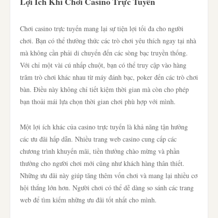
Lợi Ích Khi Chơi Casino Trực Tuyến
Chơi casino trực tuyến mang lại sự tiện lợi tối đa cho người
chơi. Bạn có thể thưởng thức các trò chơi yêu thích ngay tại nhà
mà không cần phải di chuyển đến các sòng bạc truyền thống.
Với chỉ một vài cú nhấp chuột, bạn có thể truy cập vào hàng
trăm trò chơi khác nhau từ máy đánh bạc, poker đến các trò chơi
bàn. Điều này không chỉ tiết kiệm thời gian mà còn cho phép
bạn thoải mái lựa chọn thời gian chơi phù hợp với mình.
Một lợi ích khác của casino trực tuyến là khả năng tận hưởng
các ưu đãi hấp dẫn. Nhiều trang web casino cung cấp các
chương trình khuyến mãi, tiền thưởng chào mừng và phần
thưởng cho người chơi mới cũng như khách hàng thân thiết.
Những ưu đãi này giúp tăng thêm vốn chơi và mang lại nhiều cơ
hội thắng lớn hơn. Người chơi có thể dễ dàng so sánh các trang
web để tìm kiếm những ưu đãi tốt nhất cho mình.