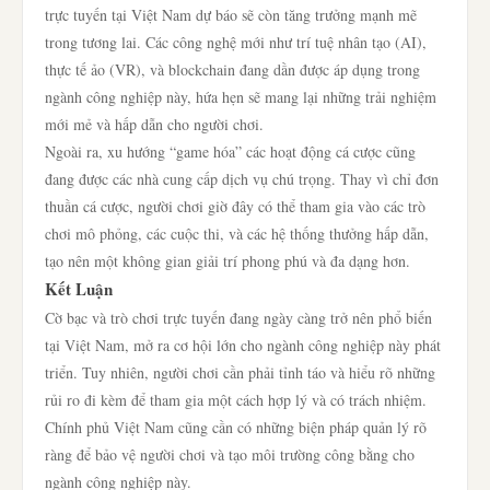
trực tuyến tại Việt Nam dự báo sẽ còn tăng trưởng mạnh mẽ
trong tương lai. Các công nghệ mới như trí tuệ nhân tạo (AI),
thực tế ảo (VR), và blockchain đang dần được áp dụng trong
ngành công nghiệp này, hứa hẹn sẽ mang lại những trải nghiệm
mới mẻ và hấp dẫn cho người chơi.
Ngoài ra, xu hướng “game hóa” các hoạt động cá cược cũng
đang được các nhà cung cấp dịch vụ chú trọng. Thay vì chỉ đơn
thuần cá cược, người chơi giờ đây có thể tham gia vào các trò
chơi mô phỏng, các cuộc thi, và các hệ thống thưởng hấp dẫn,
tạo nên một không gian giải trí phong phú và đa dạng hơn.
Kết Luận
Cờ bạc và trò chơi trực tuyến đang ngày càng trở nên phổ biến
tại Việt Nam, mở ra cơ hội lớn cho ngành công nghiệp này phát
triển. Tuy nhiên, người chơi cần phải tỉnh táo và hiểu rõ những
rủi ro đi kèm để tham gia một cách hợp lý và có trách nhiệm.
Chính phủ Việt Nam cũng cần có những biện pháp quản lý rõ
ràng để bảo vệ người chơi và tạo môi trường công bằng cho
ngành công nghiệp này.