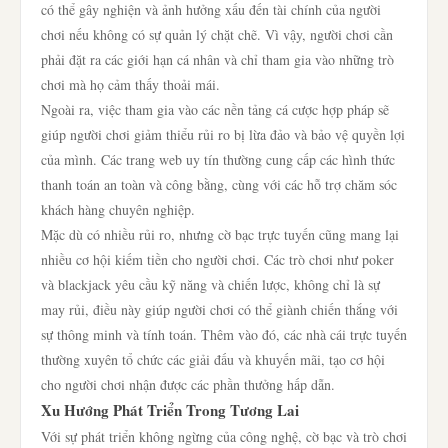
có thể gây nghiện và ảnh hưởng xấu đến tài chính của người
chơi nếu không có sự quản lý chặt chẽ. Vì vậy, người chơi cần
phải đặt ra các giới hạn cá nhân và chỉ tham gia vào những trò
chơi mà họ cảm thấy thoải mái.
Ngoài ra, việc tham gia vào các nền tảng cá cược hợp pháp sẽ
giúp người chơi giảm thiểu rủi ro bị lừa đảo và bảo vệ quyền lợi
của mình. Các trang web uy tín thường cung cấp các hình thức
thanh toán an toàn và công bằng, cùng với các hỗ trợ chăm sóc
khách hàng chuyên nghiệp.
Mặc dù có nhiều rủi ro, nhưng cờ bạc trực tuyến cũng mang lại
nhiều cơ hội kiếm tiền cho người chơi. Các trò chơi như poker
và blackjack yêu cầu kỹ năng và chiến lược, không chỉ là sự
may rủi, điều này giúp người chơi có thể giành chiến thắng với
sự thông minh và tính toán. Thêm vào đó, các nhà cái trực tuyến
thường xuyên tổ chức các giải đấu và khuyến mãi, tạo cơ hội
cho người chơi nhận được các phần thưởng hấp dẫn.
Xu Hướng Phát Triển Trong Tương Lai
Với sự phát triển không ngừng của công nghệ, cờ bạc và trò chơi