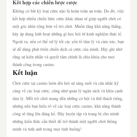
Kết hợp các chiến lược cược
Không có bất kỳ loại cược nào là hoàn toàn an toàn. Do đó, việc
kết hợp nhiều chiến lược cược khác nhau sẽ giúp người chơi có
một góc nhìn rộng hơn về trò chơi. Muốn tăng khả năng thắng,
hãy áp dụng linh hoạt những gì học hỏi từ kinh nghiệm thực tế.
Ngoài ra, nếu có thể xử lý tốt các yếu tố tâm lý và cảm xúc, bạn
sẽ dễ dàng phát triển chiến dịch cá cược của mình. Hãy ghi nhớ
rằng sự kiên nhẫn và quyết tâm chính là chìa khóa cho mọi
thành công trong casino.
Kết luận
Chơi cược tại casino luôn đòi hỏi sự sáng suốt và cân nhắc kỹ
càng về các loại cược, cũng như quản lý ngân sách và khía cạnh
tâm lý. Mỗi trò chơi mang đến những cơ hội và thử thách riêng,
nhưng nếu bạn hiểu rõ về các loại cược casino, khả năng thành
công sẽ tăng lên đáng kể. Hãy luyện tập và trang bị cho mình
những kiến thức cần thiết để trở thành một người chơi thông
minh và tinh anh trong mọi tình huống!