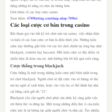
dựng những kĩ năng cá cược ấn tượng hơn.
Giới thiệu về các loại cược casino
Xem thêm:
6789betting.com/dang-nhap-789bet
Các loại cược cơ bản trong casino
Khi tham gia vào bất kỳ trò chơi nào tại casino, việc nhận diện
và hiểu rõ các loại cược cơ bản là điều thiết yếu. Những kiểu
cược này thường gắn liền với các trò chơi chính tại sòng bạc như
blackjack, roulette hay baccarat. Mỗi kiểu cược có đặc điểm và
chiến lược đi kèm của nó, ảnh hưởng lớn tới kết quả cuối cùng.
Cược thẳng trong blackjack
Cược thẳng là một trong những kiểu cược phổ biến nhất trong
trò chơi blackjack. Người chơi sẽ đặt cược vào số lượng số thẻ
mà họ nghĩ sẽ xuất hiện, hoặc vào việc họ có thể đánh bại nhà
cái bằng cách gửi đủ “21”.
Blackjack yêu cầu người chơi phải cân nhắc kỹ càng giữa việc
rút thêm thẻ và dừng lại. Một trong những điều thú vị của kiểu
cược này là sự tương tác giữa người chơi và nhà cái. Tuy nhiên,