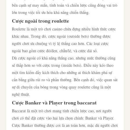
bên cạnh sự may mắn, tính toán và chiến lược cũng đóng vai trò
lớn trong việc tối ưu hóa khả năng chiến thắng.
Cược ngoài trong roulette
Roulette là một trò chơi casino chứa đựng nhiều hình thức cược
khác nhau. Trong đó, cược ngoài (outside bets) thường được
người chơi ưa chuộng vì tỷ lệ thắng cao hơn. Các loại cược
ngoài bao gồm cược đỏ/đen, chẵn/lẻ, và cược dải số.
Dù cược ngoài có khả năng thắng cao, nhưng mức thưởng cũng
sẽ thấp hơn so với cược trong (inside bets). Điều này kéo theo
một tìm kiếm đầy kích thích cho những ai thích khám phá sự
cân bằng giữa rủi ro và phần thưởng. Bên cạnh đó, việc quan sát
sự di chuyển của bóng trong vòng quay roulette cũng là một
nghệ thuật.
Cược Banker và Player trong baccarat
Baccarat là một trò chơi mang tính chiến lược cao, nơi người
chơi có thể đặt cược vào hai lựa chọn chính: Banker và Player.
Cược Banker thường được coi là an toàn hơn, mặc dù người chơi