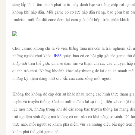
sáng lấp lánh, âm thanh phát ra từ máy đánh bạc và tiếng chip rơi tạo 
không khí hấp dẫn. Mỗi game có có sức hấp dẫn riêng, bao gồm bàn bl
roulette, mỗi lần đặt cược đem lại cảm giác hồi hộp, tràn phấn khích.
Chơi casino không chỉ là về việc thắng thua mà còn là trải nghiệm kết 
những người chơi khác.
fb88
quầy, bạn có cơ hội gặp gỡ các game thủ 
khắp nơi trên thế giới, chia sẻ đam mê và thậm chí các câu chuyện hấp
quanh trò chơi. Những khoảnh khắc này thường để lại dấu ấn mạnh mẽ,
những kỷ niệm đáng nhớ sâu sắc của cuộc sống mỗi người.
Không thể không đề cập đến sự khác nhau trong các hình thức tham gia 
tuyến và truyền thống. Casino online đem lại sự thuận tiện và cơ hội t
lúc mọi nơi, nhưng trong khi đó các sòng bạc truyền thống lại mang đ
trải nghiệm sinh động mà không có nơi nào có khả năng so sánh. Dù lự
thức nào, mỗi người sẽ khám phá niềm vui và những điều bất ngờ trên h
khám phá thế giới game bài.