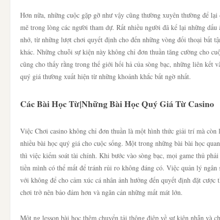
Hơn nữa, những cuộc gặp gỡ như vậy cũng thường xuyên thường để lạ
mẽ trong lòng các người tham dự. Rất nhiều người đã kể lại những dấu
nhớ, từ những lượt chơi quyết định cho đến những vòng đối thoại bất tậ
khác. Những chuỗi sự kiện này không chỉ đơn thuần tăng cường cho cu
cũng cho thấy rằng trong thế giới hối hả của sòng bạc, những liên kết 
quý giá thường xuất hiện từ những khoảnh khắc bất ngờ nhất.
Các Bài Học Từ|Những Bài Học Quý Giá Từ Casino
Việc Chơi casino không chỉ đơn thuần là một hình thức giải trí mà còn 
nhiều bài học quý giá cho cuộc sống. Một trong những bài bài học quan
thì việc kiểm soát tài chính. Khi bước vào sòng bạc, mọi game thủ phải
tiền mình có thể mất để tránh rủi ro không đáng có. Việc quản lý ngân
với không để cho cảm xúc cá nhân ảnh hưởng đến quyết định đặt cược t
chơi trở nên bảo đảm hơn và ngăn cản những mất mát lớn.
Một ng lesson bài học thêm chuyển tải thông điệp về sự kiên nhẫn và ch