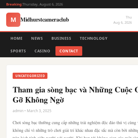
Breaking:
Thursday, August 6, 2026
Thu
Midhurstcameraclub
M
Aug 6, 2026
HOME
NEWS
BUSINESS
TECHNOLOGY
SPORTS
CASINO
CONTACT
UNCATEGORIZED
Tham gia sòng bạc và Những Cuộc 
Gỡ Không Ngờ
admin • March 3, 2025
Chơi sòng bạc thường cung cấp những trải nghiệm độc đáo thú vị cùng 
không chỉ vì những trò chơi giải trí khác nhau đặc sắc mà còn bởi nhữn
tràn kịch tính giữa người với người. Khi bạn tới không gian của một sò